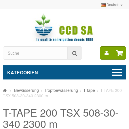
Deutsch
Mein
Suche
Konto
KATEGORIEN
>
Bewässerung
>
Tropfbewässerung
>
T-tape
>
T-TAPE 200
TSX 508-30-340 2300 m
T-TAPE 200 TSX 508-30-
340 2300 m