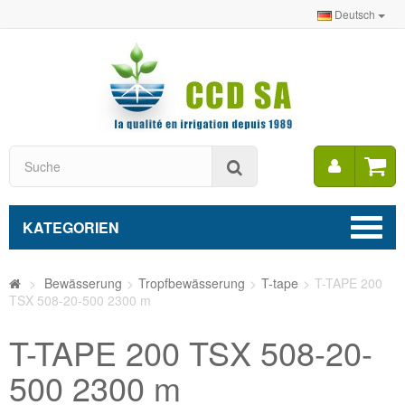
Deutsch
Mein
Suche
Konto
KATEGORIEN
>
Bewässerung
>
Tropfbewässerung
>
T-tape
>
T-TAPE 200
TSX 508-20-500 2300 m
T-TAPE 200 TSX 508-20-
500 2300 m