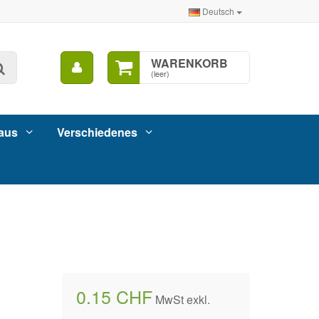
Deutsch
Mein
WARENKORB
Suche
Konto
(leer)
aus
Verschiedenes
0.15 CHF
MwSt exkl.