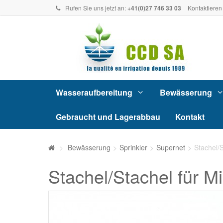
Rufen Sie uns jetzt an:
+41(0)27 746 33 03
Kontaktieren
Wasseraufbereitung
Bewässerung
Gebraucht und Lagerabbau
Kontakt
>
Bewässerung
>
Sprinkler
>
Supernet
>
Stachel/
Stachel/Stachel für M