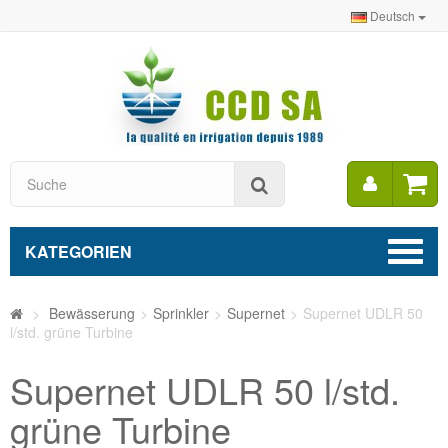
Deutsch
Mein
Suche
Konto
KATEGORIEN
>
Bewässerung
>
Sprinkler
>
Supernet
>
Supernet UDLR 50
l/std. grüne Turbine
Supernet UDLR 50 l/std.
grüne Turbine