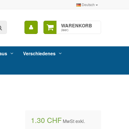
Deutsch
Mein
WARENKORB
Suche
Konto
(leer)
aus
Verschiedenes
1.30 CHF
MwSt exkl.