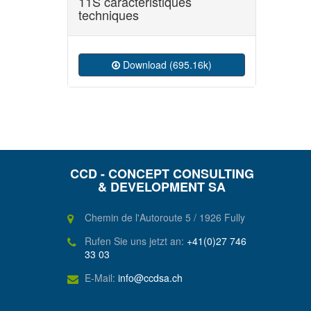
11S caractéristiques
techniques
Download (695.16k)
CCD - CONCEPT CONSULTING
& DEVELOPMENT SA
Chemin de l'Autoroute 5 / 1926 Fully
Rufen Sie uns jetzt an:
+41(0)27 746
33 03
E-Mail:
info@ccdsa.ch