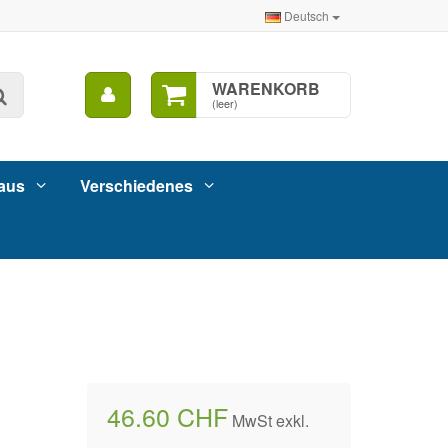
Deutsch
Mein
WARENKORB
Suche
Konto
(leer)
aus
Verschiedenes
46.60 CHF
MwSt exkl.