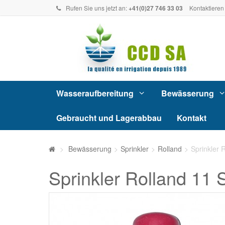
Rufen Sie uns jetzt an:
+41(0)27 746 33 03
Kontaktieren
Wasseraufbereitung
Bewässerung
Gebraucht und Lagerabbau
Kontakt
>
Bewässerung
>
Sprinkler
>
Rolland
>
Sprinkler 
Sprinkler Rolland 11 