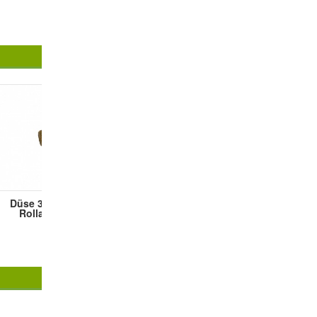
Düse 3.5 mm für
Rolland 11C