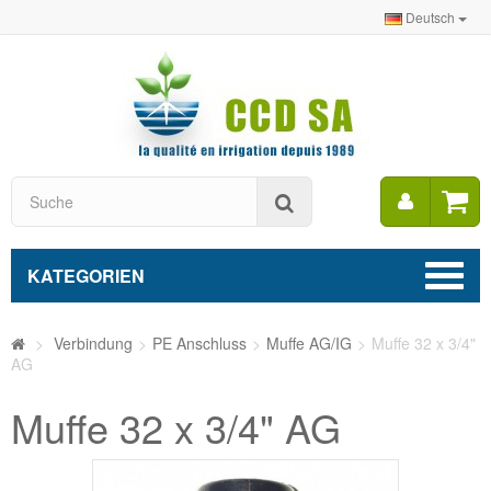
Deutsch
Mein
Suche
Konto
KATEGORIEN
>
Verbindung
>
PE Anschluss
>
Muffe AG/IG
>
Muffe 32 x 3/4"
AG
Muffe 32 x 3/4" AG