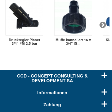
Druckregler Planet
Muffe kanneliert 16 x
Kle
3/4" FM 2.5 bar
3/4" IG...
CCD - CONCEPT CONSULTING &
DEVELOPMENT SA
Informationen
Zahlung