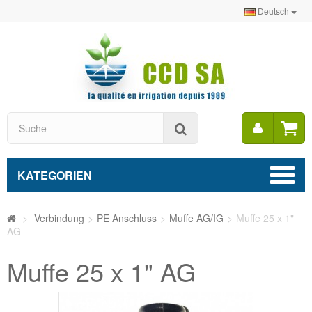
Deutsch
Mein
Suche
Konto
KATEGORIEN
>
Verbindung
>
PE Anschluss
>
Muffe AG/IG
>
Muffe 25 x 1"
AG
Muffe 25 x 1" AG