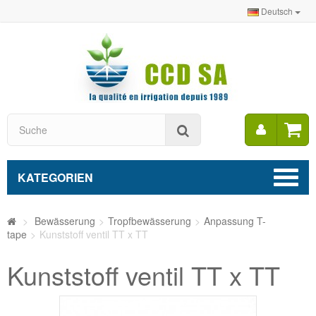
Deutsch
Mein
Suche
Konto
KATEGORIEN
>
Bewässerung
>
Tropfbewässerung
>
Anpassung T-
tape
>
Kunststoff ventil TT x TT
Kunststoff ventil TT x TT