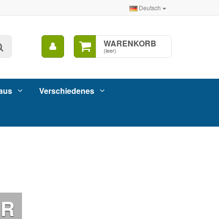
Deutsch
Mein
WARENKORB
Suche
Konto
(leer)
aus
Verschiedenes
ER